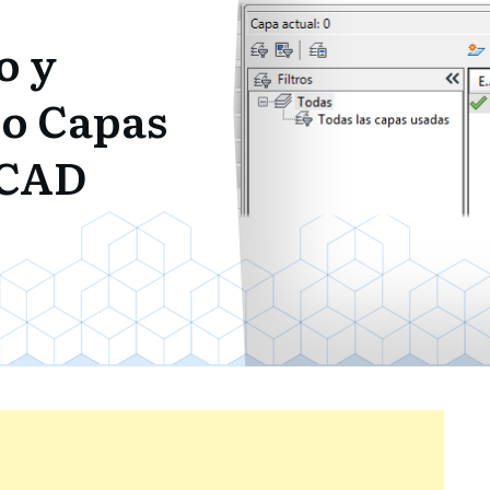
o y
o Capas
CAD