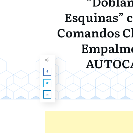
“Dobla
Esquinas” 
Comandos Ch
Empalme
AUTOC