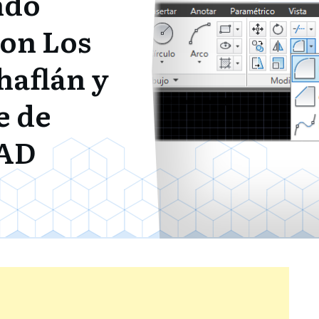
ndo
con Los
aflán y
 de
AD