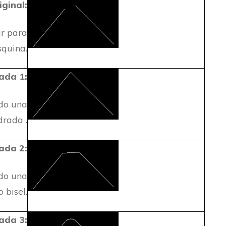
iginal:
ir para
quina.
ada 1:
ndo una
drada .
ada 2:
ndo una
 bisel.
ada 3: