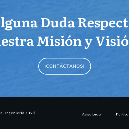
lguna Duda Respect
estra Misión y Visi
¡CONTÁCTANOS!
ía-Ingeniería Civil
.
Aviso Legal
Polític