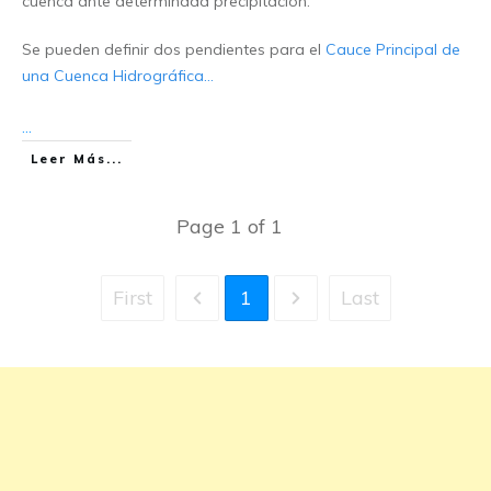
cuenca ante determinada precipitación.
Se pueden definir dos pendientes para el
Cauce Principal de
una Cuenca Hidrográfica…
...
Leer Más...
Page
1
of
1
First
1
Last