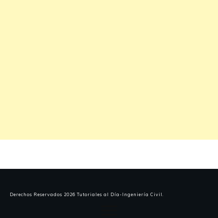
Derechos Reservados
2026
Tutoriales al Día-Ingeniería Civil
.