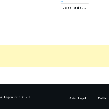
...
Leer Más...
ía-Ingeniería Civil
.
Aviso Legal
Polític