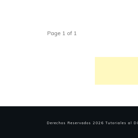
Page
1
of
1
Derechos Reservados
2026
Tutoriales al D