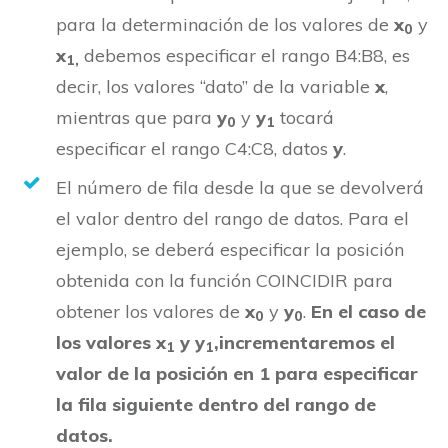
para la determinación de los valores de
x
y
0
x
debemos especificar el rango B4:B8, es
1,
decir, los valores “dato” de la variable
x
,
mientras que para
y
y
y
tocará
0
1
especificar el rango C4:C8, datos
y
.
El número de fila desde la que se devolverá
el valor dentro del rango de datos. Para el
ejemplo, se deberá especificar la posición
obtenida con la función COINCIDIR para
obtener los valores de
x
y
y
.
En el caso de
0
0
los valores x
y y
,incrementaremos el
1
1
valor de la posición en 1 para especificar
la fila siguiente dentro del rango de
datos.