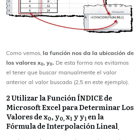
Como vemos,
la función nos da la ubicación de
los valores x
, y
.
De esta forma nos evitamos
0
0
el tener que buscar manualmente el valor
anterior al valor buscado (2,5 en este ejemplo).
2 Utilizar la Función ÍNDICE de
Microsoft Excel para Determinar Los
Valores de x
, y
x
y y
en la
0
0,
1
1
Fórmula de Interpolación Lineal
.