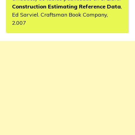
Construction Estimating Reference Data
,
Ed Sarviel. Craftsman Book Company,
2.007